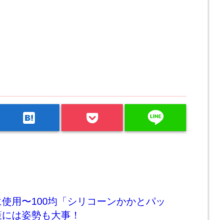
line
hatenabookmark
使用〜100均「シリコーンかかとパッ
策には姿勢も大事！