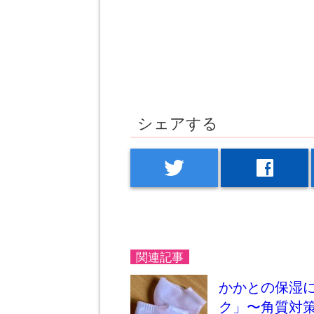
シェアする
twitter
facebook
関連記事
かかとの保湿に
ク」〜角質対