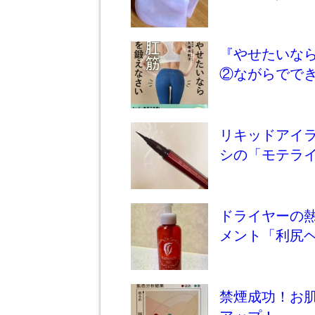
『やせたいな
②ながらでで
リキッドアイ
シの「モテラ
ドライヤーの
メント「利尻
禁煙成功！お