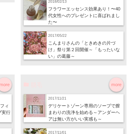
2018/02/13
フラワーエッセンス効果あり！〜40
代女性へのプレゼントに喜ばれまし
た〜
2017/05/22
こんまりさんの「ときめきの片づ
け」祭り第２回開催～「もったいな
い」の葛藤～
脱毛
more
more
2017/11/21
ラフィ
デリケートゾーン専用のソープで膣
ブ実行
まわりの洗浄を始める～アンダーヘ
アは無い方がいい実感も～
2017/11/01