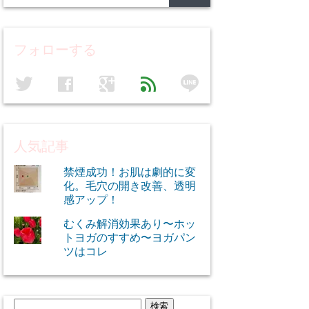
フォローする
line
twitter
facebook
google
feed
人気記事
禁煙成功！お肌は劇的に変
化。毛穴の開き改善、透明
感アップ！
むくみ解消効果あり〜ホッ
トヨガのすすめ〜ヨガパン
ツはコレ
検