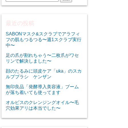
索:
最近の投稿
SABONマスク&スクラブでアラフィ
フの肌もつるつる〜週1スクラブ実行
中〜
足の爪が割れちゃう〜二枚爪がワセ
リンで解決しました〜
顔のたるみに頭皮ケア「uka」のスカ
ルプブラシ ケンザン
無印良品「発酵導入美容液」ブーム
が落ち着いても使ってます
オルビスのクレンジングオイル〜毛
穴効果アリは本当でした〜