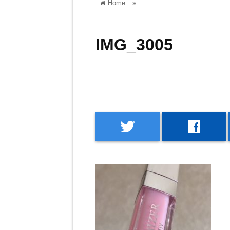
Home
»
home
IMG_3005
twitter
facebook