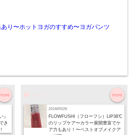
果あり〜ホットヨガのすすめ〜ヨガパンツ
メイク
more
more
2018/05/26
い』
FLOWFUSHI（フローフシ）LIP38℃
でき
のリップケア〜カラー展開豊富でケ
！
ア力もあり！〜ベストオブメイクア