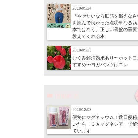
2018/05/24
『やせたいなら肛筋を鍛えなさ
を読んで良かった点①単なる筋
本ではなく、正しい骨盤の重要
教えてくれる本
2018/05/23
むくみ解消効果あり〜ホットヨ
すすめ〜ヨガパンツはコレ
便秘解消
2016/12/03
便秘にマグネシウム！数日便秘
いたら「３Ａマグネシア」で解
ています