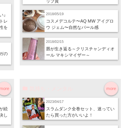
ップ賞
2018/05/19
い』
トレ
コスメデコルテ〜AQ MW アイグロ
性を
ウ ジェム〜自然なパール感
2018/02/15
唇が生き返る～クリスチャンディオ
ガの
ール マキシマイザー～
気持ち・メンタル
more
more
2023/04/17
が続
スラムダンク全巻セット、迷ってい
決し
たら買った方がいいよ！