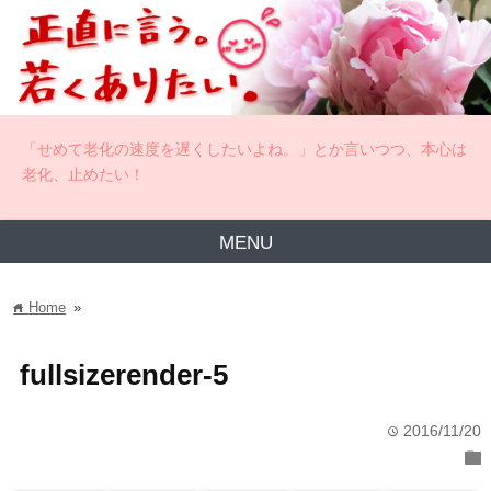
「せめて老化の速度を遅くしたいよね。」とか言いつつ、本心は
老化、止めたい！
MENU
Home
»
home
fullsizerender-5
2016/11/20
time
folder