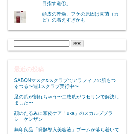
目指す道①」
頭皮の乾燥、フケの原因は真菌（カ
ビ）の増えすぎかも
検
索:
最近の投稿
SABONマスク&スクラブでアラフィフの肌もつ
るつる〜週1スクラブ実行中〜
足の爪が割れちゃう〜二枚爪がワセリンで解決し
ました〜
顔のたるみに頭皮ケア「uka」のスカルプブラ
シ ケンザン
無印良品「発酵導入美容液」ブームが落ち着いて