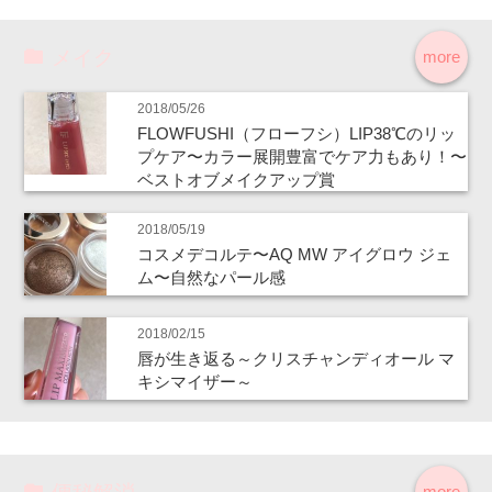
メイク
more
2018/05/26
FLOWFUSHI（フローフシ）LIP38℃のリッ
プケア〜カラー展開豊富でケア力もあり！〜
ベストオブメイクアップ賞
2018/05/19
コスメデコルテ〜AQ MW アイグロウ ジェ
ム〜自然なパール感
2018/02/15
唇が生き返る～クリスチャンディオール マ
キシマイザー～
more