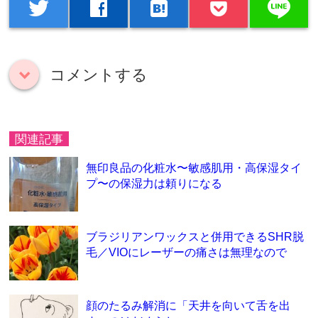
line
twitter
facebook
hatenabookmark
コメントする
down
関連記事
無印良品の化粧水〜敏感肌用・高保湿タイ
プ〜の保湿力は頼りになる
ブラジリアンワックスと併用できるSHR脱
毛／VIOにレーザーの痛さは無理なので
顔のたるみ解消に「天井を向いて舌を出