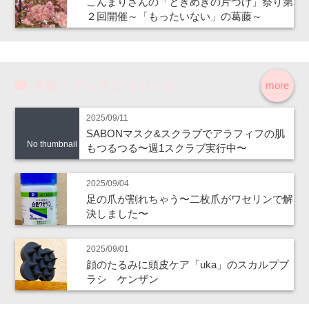
こんまりさんの「ときめきの片づけ」祭り第
２回開催～「もったいない」の葛藤～
美容・アンチエイジング
more
2025/09/11
SABONマスク&スクラブでアラフィフの肌
No thumbnail
もつるつる〜週1スクラブ実行中〜
2025/09/04
足の爪が割れちゃう〜二枚爪がワセリンで解
決しました〜
2025/09/01
顔のたるみに頭皮ケア「uka」のスカルプブ
ラシ ケンザン