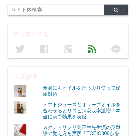
フォローする
line
twitter
facebook
google
feed
人気記事
全身にもオイルをたっぷり使って保
湿対策
トマトジュースとオリーブオイルを
合わせるとリコピン吸収率激増！本
当に美白効果を実感
スタディサプリ関正生先生流の英単
語の覚え方を実践「TOEIC800点を